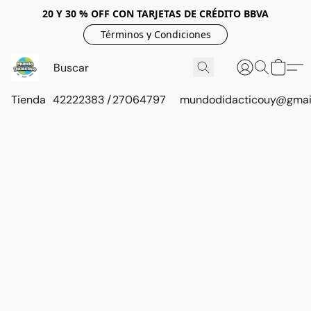
20 Y 30 % OFF CON TARJETAS DE CRÉDITO BBVA
Términos y Condiciones
Tienda
42222383 / 27064797
mundodidacticouy@gmai