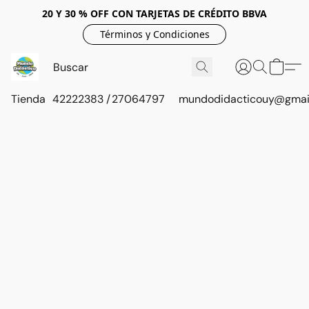
20 Y 30 % OFF CON TARJETAS DE CRÉDITO BBVA
Términos y Condiciones
Tienda
42222383 / 27064797
mundodidacticouy@gmai