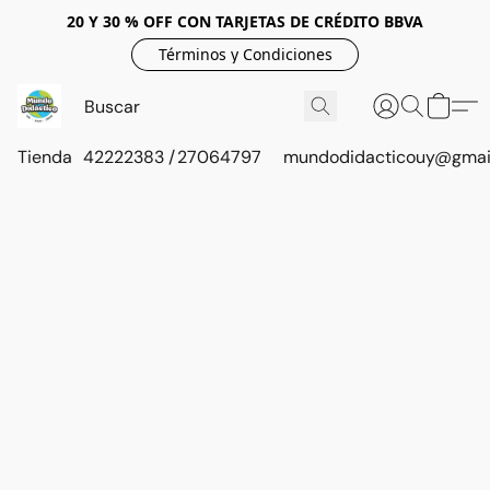
20 Y 30 % OFF CON TARJETAS DE CRÉDITO BBVA
Términos y Condiciones
Tienda
42222383 / 27064797
mundodidacticouy@gmai