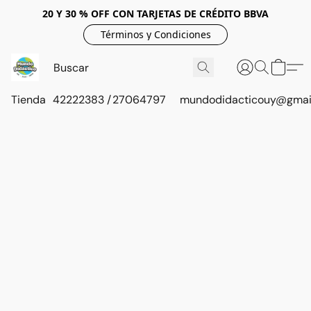
20 Y 30 % OFF CON TARJETAS DE CRÉDITO BBVA
Términos y Condiciones
Tienda
42222383 / 27064797
mundodidacticouy@gmai