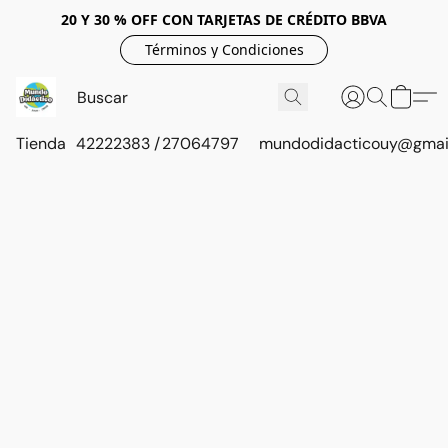
20 Y 30 % OFF CON TARJETAS DE CRÉDITO BBVA
Términos y Condiciones
Tienda
42222383 / 27064797
mundodidacticouy@gmai