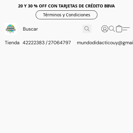
20 Y 30 % OFF CON TARJETAS DE CRÉDITO BBVA
Términos y Condiciones
Tienda
42222383 / 27064797
mundodidacticouy@gmai