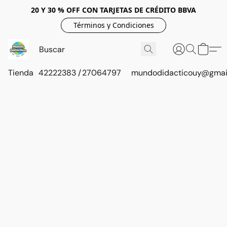
20 Y 30 % OFF CON TARJETAS DE CRÉDITO BBVA
Términos y Condiciones
Tienda
42222383 / 27064797
mundodidacticouy@gmai