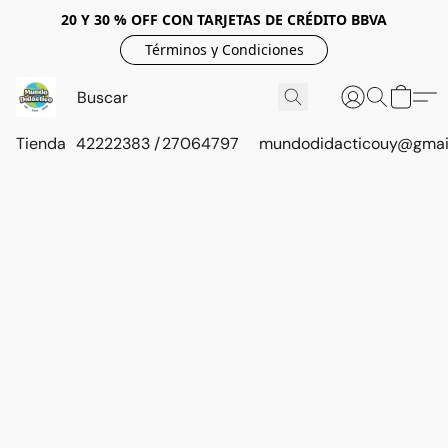
20 Y 30 % OFF CON TARJETAS DE CRÉDITO BBVA
Términos y Condiciones
Tienda
42222383 / 27064797
mundodidacticouy@gmai