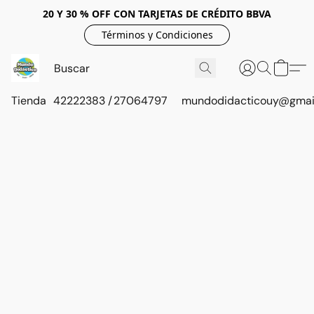
20 Y 30 % OFF CON TARJETAS DE CRÉDITO BBVA
Términos y Condiciones
Tienda
42222383 / 27064797
mundodidacticouy@gmai