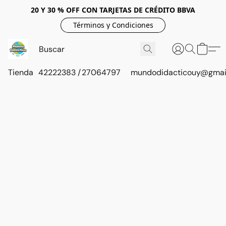
20 Y 30 % OFF CON TARJETAS DE CRÉDITO BBVA
Términos y Condiciones
Tienda
42222383 / 27064797
mundodidacticouy@gmai