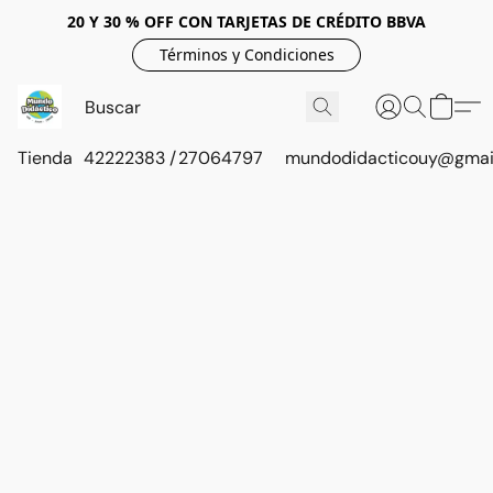
20 Y 30 % OFF CON TARJETAS DE CRÉDITO BBVA
Términos y Condiciones
Tienda
42222383 / 27064797
mundodidacticouy@gmai