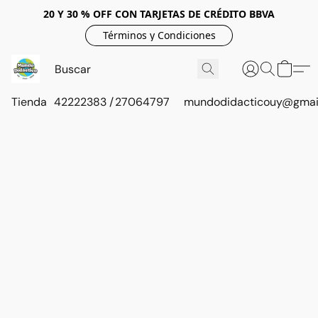
20 Y 30 % OFF CON TARJETAS DE CRÉDITO BBVA
Términos y Condiciones
Tienda
42222383 / 27064797
mundodidacticouy@gmai