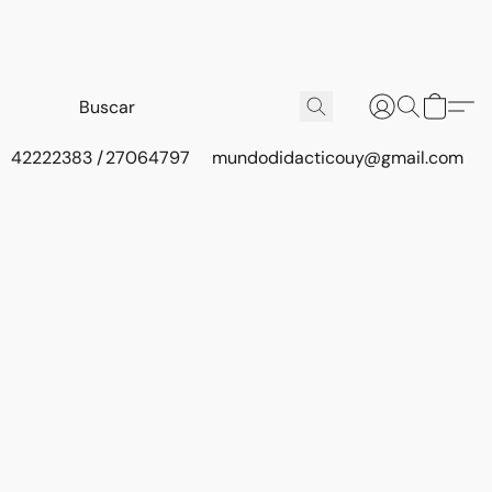
42222383 / 27064797
mundodidacticouy@gmail.com