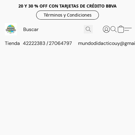
20 Y 30 % OFF CON TARJETAS DE CRÉDITO BBVA
Términos y Condiciones
Tienda
42222383 / 27064797
mundodidacticouy@gmai