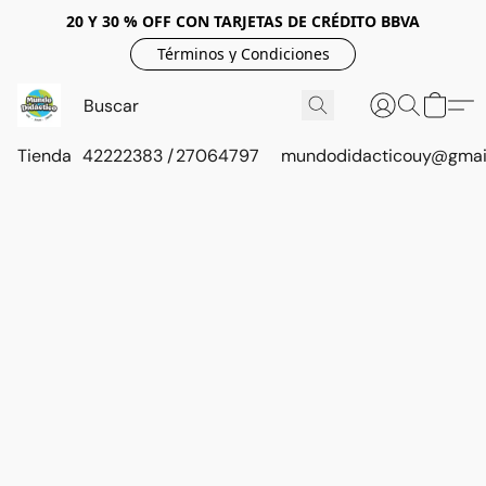
20 Y 30 % OFF CON TARJETAS DE CRÉDITO BBVA
Términos y Condiciones
Tienda
42222383 / 27064797
mundodidacticouy@gmai