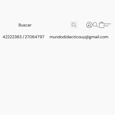
42222383 / 27064797
mundodidacticouy@gmail.com