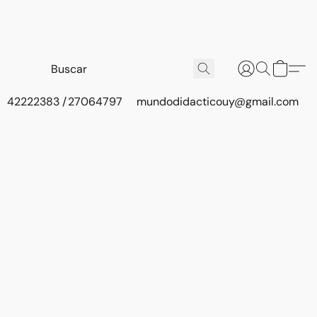
42222383 / 27064797
mundodidacticouy@gmail.com