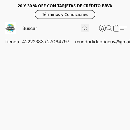
20 Y 30 % OFF CON TARJETAS DE CRÉDITO BBVA
Términos y Condiciones
Tienda
42222383 / 27064797
mundodidacticouy@gmai