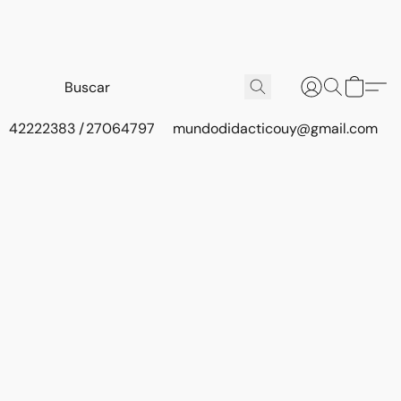
42222383 / 27064797
mundodidacticouy@gmail.com