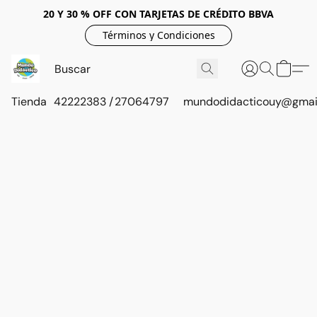
20 Y 30 % OFF CON TARJETAS DE CRÉDITO BBVA
Términos y Condiciones
Tienda
42222383 / 27064797
mundodidacticouy@gmai