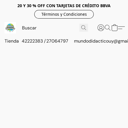
20 Y 30 % OFF CON TARJETAS DE CRÉDITO BBVA
Términos y Condiciones
Tienda
42222383 / 27064797
mundodidacticouy@gmai