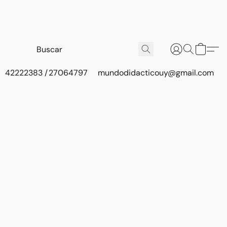
42222383 / 27064797
mundodidacticouy@gmail.com