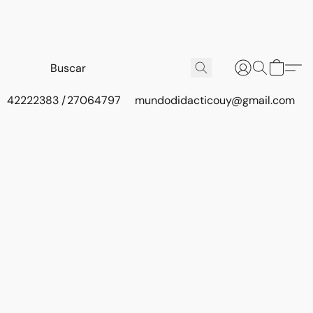
42222383 / 27064797
mundodidacticouy@gmail.com