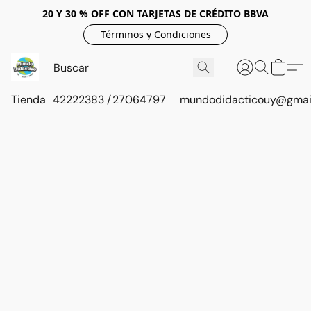
20 Y 30 % OFF CON TARJETAS DE CRÉDITO BBVA
Términos y Condiciones
Tienda
42222383 / 27064797
mundodidacticouy@gmai