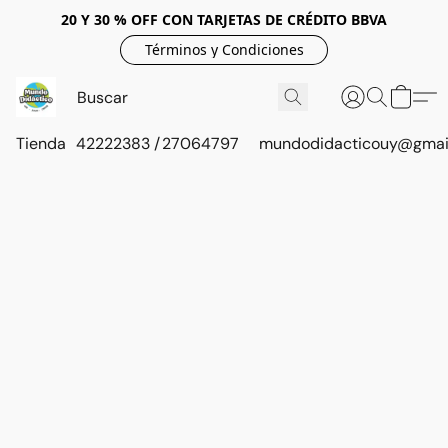
20 Y 30 % OFF CON TARJETAS DE CRÉDITO BBVA
Términos y Condiciones
Tienda
42222383 / 27064797
mundodidacticouy@gmai