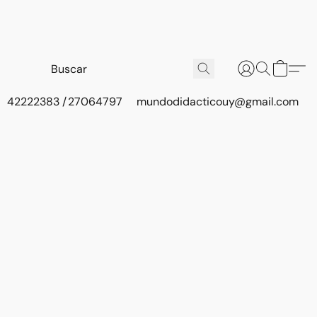
42222383 / 27064797
mundodidacticouy@gmail.com