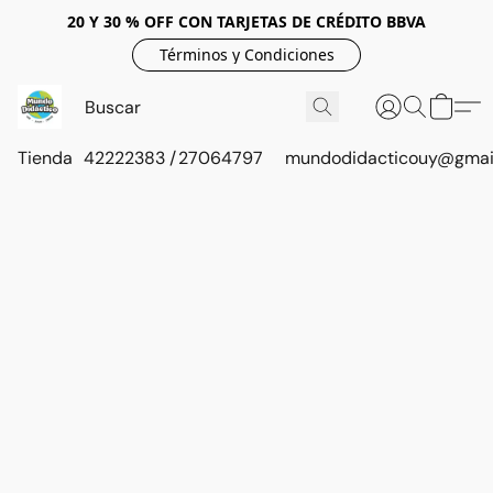
20 Y 30 % OFF CON TARJETAS DE CRÉDITO BBVA
Términos y Condiciones
Tienda
42222383 / 27064797
mundodidacticouy@gmai