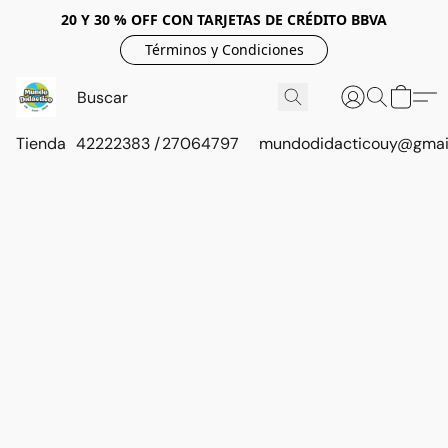
20 Y 30 % OFF CON TARJETAS DE CRÉDITO BBVA
Términos y Condiciones
Tienda
42222383 / 27064797
mundodidacticouy@gmai