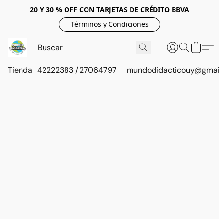
20 Y 30 % OFF CON TARJETAS DE CRÉDITO BBVA
Términos y Condiciones
Tienda
42222383 / 27064797
mundodidacticouy@gmai