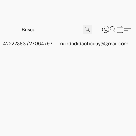
42222383 / 27064797
mundodidacticouy@gmail.com