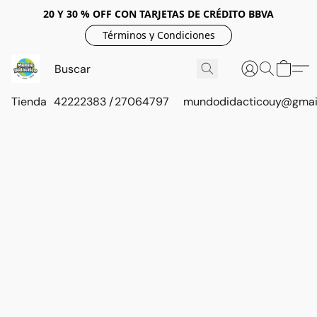
20 Y 30 % OFF CON TARJETAS DE CRÉDITO BBVA
Términos y Condiciones
Tienda
42222383 / 27064797
mundodidacticouy@gmai