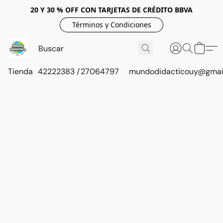
20 Y 30 % OFF CON TARJETAS DE CRÉDITO BBVA
Términos y Condiciones
Tienda
42222383 / 27064797
mundodidacticouy@gmai