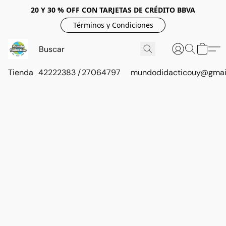
20 Y 30 % OFF CON TARJETAS DE CRÉDITO BBVA
Términos y Condiciones
Tienda
42222383 / 27064797
mundodidacticouy@gmai