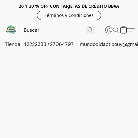
20 Y 30 % OFF CON TARJETAS DE CRÉDITO BBVA
Términos y Condiciones
Tienda
42222383 / 27064797
mundodidacticouy@gmai