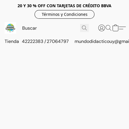
20 Y 30 % OFF CON TARJETAS DE CRÉDITO BBVA
Términos y Condiciones
Tienda
42222383 / 27064797
mundodidacticouy@gmai