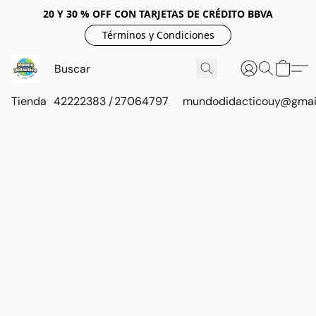
20 Y 30 % OFF CON TARJETAS DE CRÉDITO BBVA
Términos y Condiciones
Tienda
42222383 / 27064797
mundodidacticouy@gmai