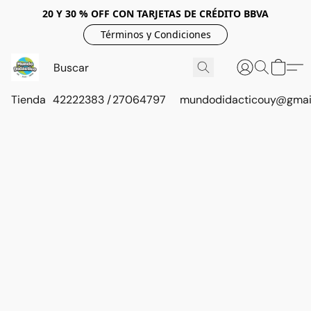
20 Y 30 % OFF CON TARJETAS DE CRÉDITO BBVA
Términos y Condiciones
Tienda
42222383 / 27064797
mundodidacticouy@gmai