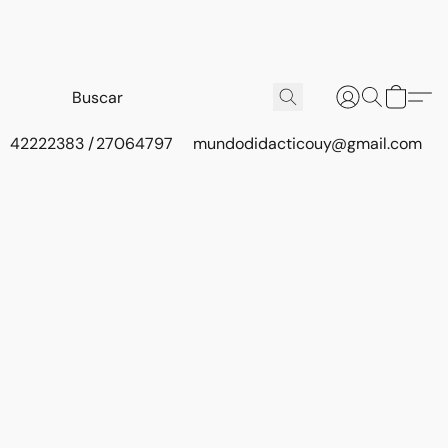
42222383 / 27064797
mundodidacticouy@gmail.com