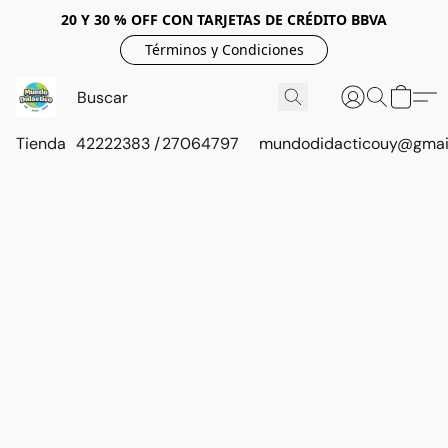
20 Y 30 % OFF CON TARJETAS DE CRÉDITO BBVA
Términos y Condiciones
Tienda
42222383 / 27064797
mundodidacticouy@gmai