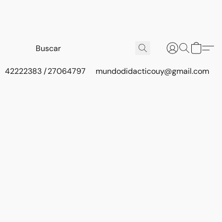
42222383 / 27064797
mundodidacticouy@gmail.com