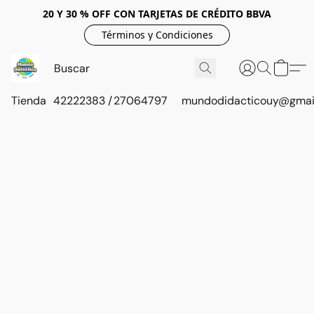
20 Y 30 % OFF CON TARJETAS DE CRÉDITO BBVA
Términos y Condiciones
Tienda
42222383 / 27064797
mundodidacticouy@gmai