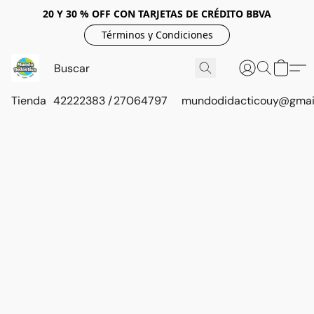
20 Y 30 % OFF CON TARJETAS DE CRÉDITO BBVA
Términos y Condiciones
Tienda
42222383 / 27064797
mundodidacticouy@gmai