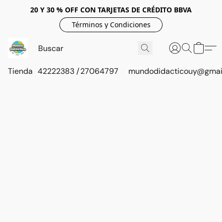
20 Y 30 % OFF CON TARJETAS DE CRÉDITO BBVA
Términos y Condiciones
Tienda
42222383 / 27064797
mundodidacticouy@gmai