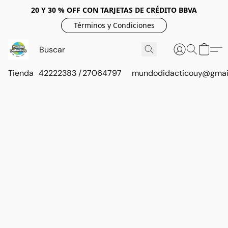
20 Y 30 % OFF CON TARJETAS DE CRÉDITO BBVA
Términos y Condiciones
Tienda
42222383 / 27064797
mundodidacticouy@gmai