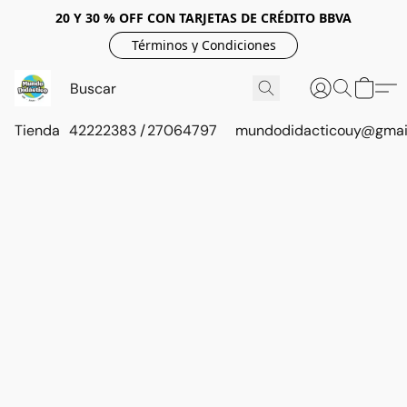
20 Y 30 % OFF CON TARJETAS DE CRÉDITO BBVA
Términos y Condiciones
Tienda
42222383 / 27064797
mundodidacticouy@gmai