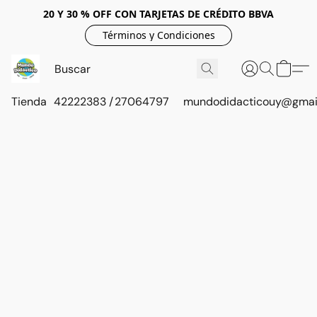
20 Y 30 % OFF CON TARJETAS DE CRÉDITO BBVA
Términos y Condiciones
Tienda
42222383 / 27064797
mundodidacticouy@gmai