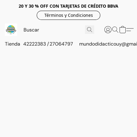
20 Y 30 % OFF CON TARJETAS DE CRÉDITO BBVA
Términos y Condiciones
Tienda
42222383 / 27064797
mundodidacticouy@gmai