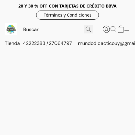
20 Y 30 % OFF CON TARJETAS DE CRÉDITO BBVA
Términos y Condiciones
Tienda
42222383 / 27064797
mundodidacticouy@gmai