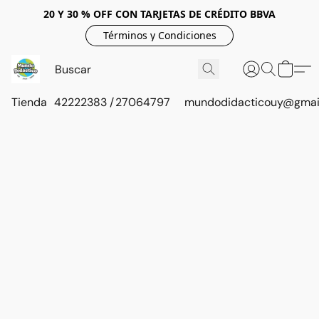
20 Y 30 % OFF CON TARJETAS DE CRÉDITO BBVA
Términos y Condiciones
Tienda
42222383 / 27064797
mundodidacticouy@gmai